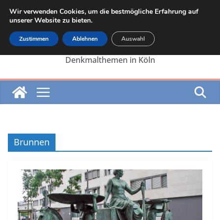
Zum
Wir verwenden Cookies, um die bestmögliche Erfahrung auf
Inhalt
unserer Website zu bieten.
springen
Zustimmen
Ablehnen
Auswahl
Die Internetseite von Martin Lehrer zu
Denkmalthemen in Köln
Brunnen