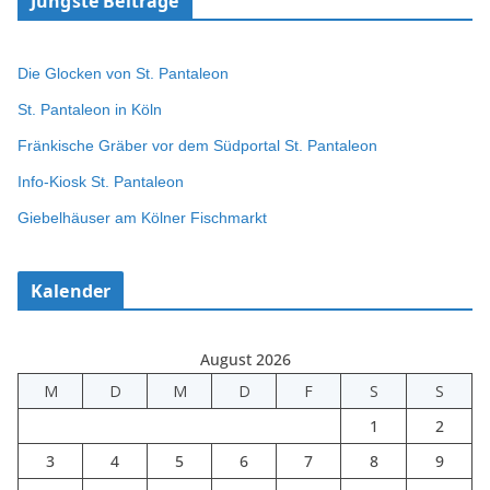
Jüngste Beiträge
Die Glocken von St. Pantaleon
St. Pantaleon in Köln
Fränkische Gräber vor dem Südportal St. Pantaleon
Info-Kiosk St. Pantaleon
Giebelhäuser am Kölner Fischmarkt
Kalender
August 2026
M
D
M
D
F
S
S
1
2
3
4
5
6
7
8
9