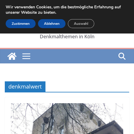
Zum
Wir verwenden Cookies, um die bestmögliche Erfahrung auf
Inhalt
unserer Website zu bieten.
springen
Zustimmen
Ablehnen
Auswahl
Die Internetseite von Martin Lehrer zu
Denkmalthemen in Köln
denkmalwert