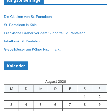
Jüngste Beiträge
Die Glocken von St. Pantaleon
St. Pantaleon in Köln
Fränkische Gräber vor dem Südportal St. Pantaleon
Info-Kiosk St. Pantaleon
Giebelhäuser am Kölner Fischmarkt
Kalender
August 2026
M
D
M
D
F
S
S
1
2
3
4
5
6
7
8
9