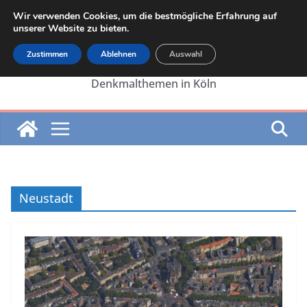
Zum
Wir verwenden Cookies, um die bestmögliche Erfahrung auf
Inhalt
unserer Website zu bieten.
springen
Zustimmen
Ablehnen
Auswahl
Die Internetseite von Martin Lehrer zu
Denkmalthemen in Köln
Neustadt