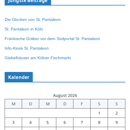
Jüngste Beiträge
Die Glocken von St. Pantaleon
St. Pantaleon in Köln
Fränkische Gräber vor dem Südportal St. Pantaleon
Info-Kiosk St. Pantaleon
Giebelhäuser am Kölner Fischmarkt
Kalender
August 2026
M
D
M
D
F
S
S
1
2
3
4
5
6
7
8
9