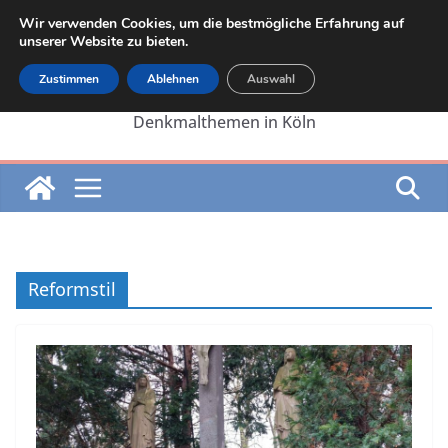
Zum
Wir verwenden Cookies, um die bestmögliche Erfahrung auf
Inhalt
unserer Website zu bieten.
springen
Zustimmen
Ablehnen
Auswahl
Die Internetseite von Martin Lehrer zu
Denkmalthemen in Köln
Reformstil