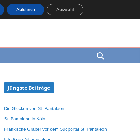
Ablehnen
Auswahl
Jüngste Beiträge
Die Glocken von St. Pantaleon
St. Pantaleon in Köln
Fränkische Gräber vor dem Südportal St. Pantaleon
Info-Kiosk St. Pantaleon