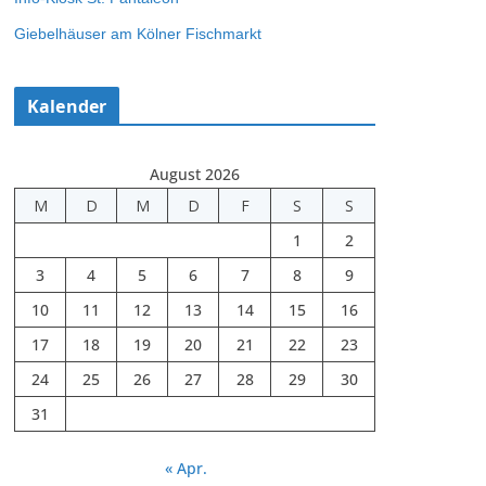
Giebelhäuser am Kölner Fischmarkt
Kalender
August 2026
M
D
M
D
F
S
S
1
2
3
4
5
6
7
8
9
10
11
12
13
14
15
16
17
18
19
20
21
22
23
24
25
26
27
28
29
30
31
« Apr.