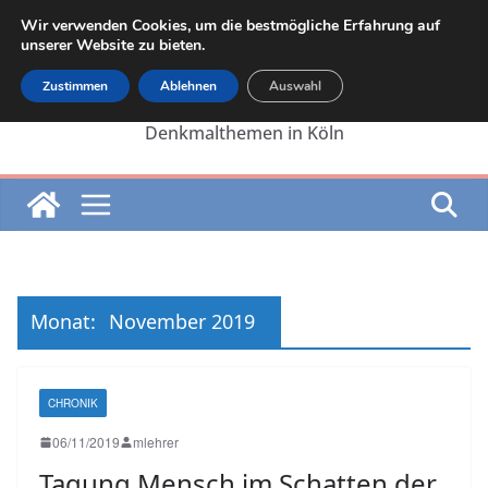
Zum
Wir verwenden Cookies, um die bestmögliche Erfahrung auf
Inhalt
unserer Website zu bieten.
springen
Zustimmen
Ablehnen
Auswahl
Die Internetseite von Martin Lehrer zu
Denkmalthemen in Köln
Monat:
November 2019
CHRONIK
06/11/2019
mlehrer
Tagung Mensch im Schatten der