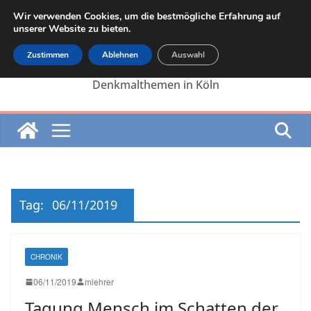
Zum
Wir verwenden Cookies, um die bestmögliche Erfahrung auf
Inhalt
unserer Website zu bieten.
springen
Zustimmen
Ablehnen
Auswahl
Die Internetseite von Martin Lehrer zu
Denkmalthemen in Köln
Tag:
06/11/2019
CHRONIK
06/11/2019
mlehrer
Tagung Mensch im Schatten der