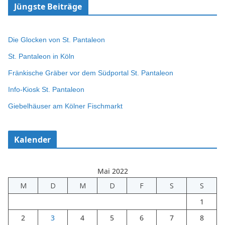
Jüngste Beiträge
Die Glocken von St. Pantaleon
St. Pantaleon in Köln
Fränkische Gräber vor dem Südportal St. Pantaleon
Info-Kiosk St. Pantaleon
Giebelhäuser am Kölner Fischmarkt
Kalender
Mai 2022
M
D
M
D
F
S
S
1
2
3
4
5
6
7
8