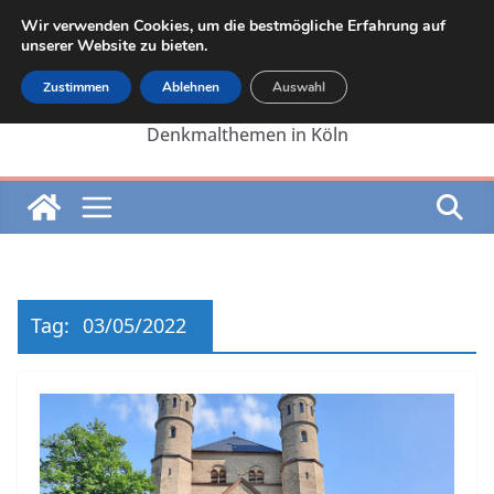
Zum
Wir verwenden Cookies, um die bestmögliche Erfahrung auf
Inhalt
unserer Website zu bieten.
springen
Zustimmen
Ablehnen
Auswahl
Die Internetseite von Martin Lehrer zu
Denkmalthemen in Köln
Tag:
03/05/2022