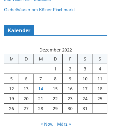
Giebelhäuser am Kölner Fischmarkt
Kalender
Dezember 2022
M
D
M
D
F
S
S
1
2
3
4
5
6
7
8
9
10
11
12
13
14
15
16
17
18
19
20
21
22
23
24
25
26
27
28
29
30
31
« Nov.
März »