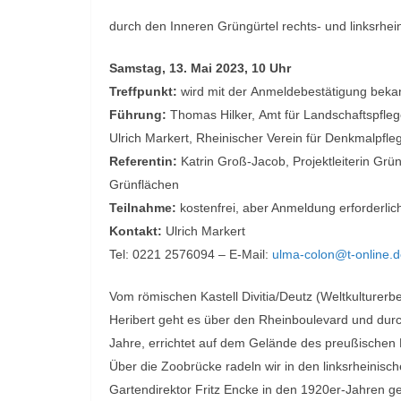
durch den Inneren Grüngürtel rechts- und linksrhei
Samstag, 13. Mai 2023, 10 Uhr
Treffpunkt:
wird mit der
Anmeldebestätigung beka
Führung:
Thomas Hilker,
Amt für Landschaftspfle
Ulrich Markert
,
Rheinischer Verein für Denkmalpfle
Referentin:
Katrin Groß-Jacob
,
Projektleiterin Grü
Grünflächen
Teilnahme:
kostenfrei, aber Anmeldung erforderlic
Kontakt:
Ulrich Markert
Tel: 0221 2576094
–
E-Mail:
ulma-colon@t-online.
Vom römischen Kastell Divitia/Deutz (Weltkulturerb
Heribert
geht es über den Rheinboulevard und dur
Jahre, errichtet auf
dem Gelände des preußischen 
Über die Zoobrücke radeln wir in den linksrheinisc
Gartendirektor Fritz
Encke in den 1920er-Jahren ge