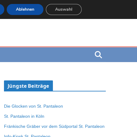
Ablehnen
Auswahl
Jüngste Beiträge
Die Glocken von St. Pantaleon
St. Pantaleon in Köln
Fränkische Gräber vor dem Südportal St. Pantaleon
Info-Kiosk St. Pantaleon