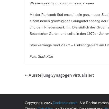
Wasserspiel-, Sport- und Fitnesssta
tionen.
Mit der Parkstadt Süd entsteht ein ganz neuer Stad
einem neuen großzügigen Grüngürtel entlang der B
und dem
Friedenspark hin. Die südlich des Großm
Botanischer Garten
und sollte in den 1970er-Jahre
Streckenlänge rund 20 km
– Einkehr geplant am En
Foto: Stadt Köln
Ausstellung Synagogen virtualisiert
Copyright © 2026
Denkmaldienste
. Alle Rechte vorbeh
Theme:
ColorMag
von ThemeGrill. Präsentiert von
Wo