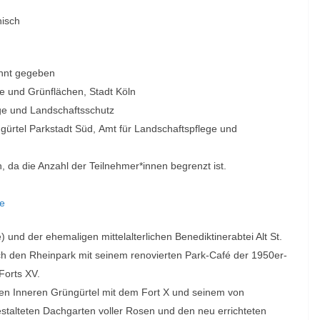
nisch
nnt gegeben
ge und Grünflächen,
Stadt Köln
ge und
Landschaftsschutz
ngürtel
Parkstadt Süd
,
Amt für Landschaftspflege und
h, da
die Anzahl der Teilnehmer*innen begrenzt ist.
de
e) und der
ehemaligen mittelalterlichen Benediktinerabtei Alt St.
ch den Rheinpark mit
seinem renovierten Park-Café der 1950er-
Forts XV.
hen Inneren
Grüngürtel mit dem Fort X und seinem von
stalteten Dachgarten voller Rosen
und den neu errichteten