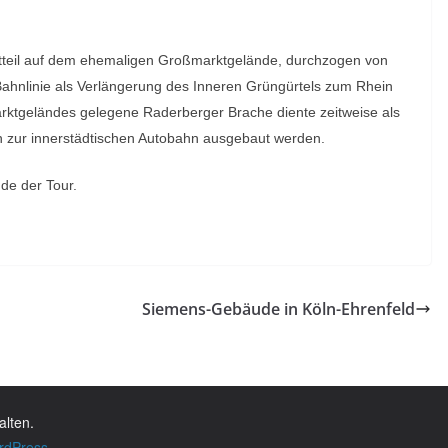
t
teil auf dem ehemaligen Großmarktgelände, durchzogen von
ahnlinie
als Verlängerung des Inneren Grüngürtels zum Rhein
arktgeländes gelegene
Raderberger Brache diente zeitweise als
n zur innerstädtischen Autobahn
ausgebaut werden.
de der Tour.
Siemens-Gebäude in Köln-Ehrenfeld
alten.
rdPress
.