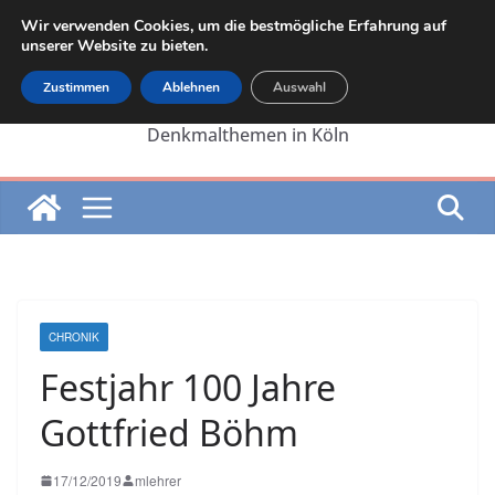
Zum
Wir verwenden Cookies, um die bestmögliche Erfahrung auf
Inhalt
unserer Website zu bieten.
springen
Zustimmen
Ablehnen
Auswahl
Die Internetseite von Martin Lehrer zu
Denkmalthemen in Köln
CHRONIK
Festjahr 100 Jahre
Gottfried Böhm
17/12/2019
mlehrer