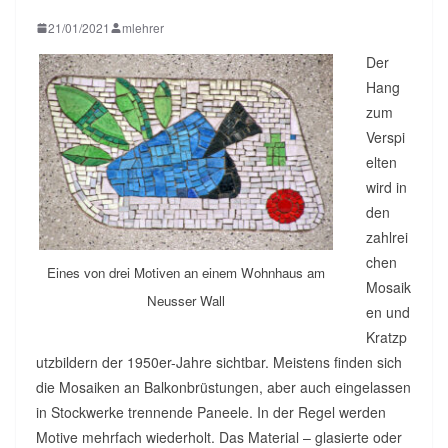
21/01/2021
mlehrer
Der
Hang
zum
Verspi
elten
wird in
den
zahlrei
chen
Eines von drei Motiven an einem Wohnhaus am
Mosaik
Neusser Wall
en und
Kratzp
utzbildern der 1950er-Jahre sichtbar. Meistens finden sich
die Mosaiken an Balkonbrüstungen, aber auch eingelassen
in Stockwerke trennende Paneele. In der Regel werden
Motive mehrfach wiederholt. Das Material – glasierte oder