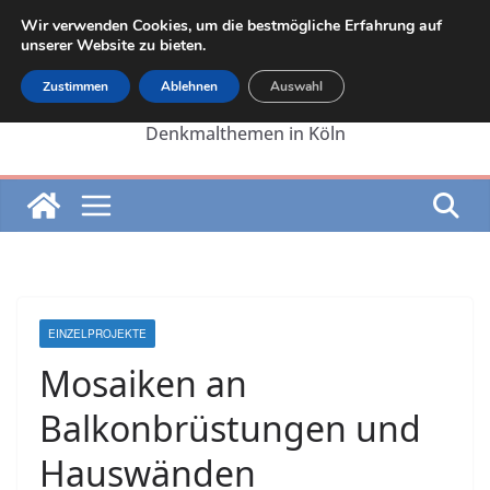
Zum
Wir verwenden Cookies, um die bestmögliche Erfahrung auf
Inhalt
unserer Website zu bieten.
springen
Zustimmen
Ablehnen
Auswahl
Die Internetseite von Martin Lehrer zu
Denkmalthemen in Köln
EINZELPROJEKTE
Mosaiken an
Balkonbrüstungen und
Hauswänden