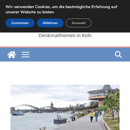
Zum
Wir verwenden Cookies, um die bestmögliche Erfahrung auf
Inhalt
unserer Website zu bieten.
springen
Zustimmen
Ablehnen
Auswahl
Die Internetseite von Martin Lehrer zu
Denkmalthemen in Köln